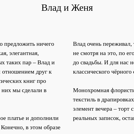
Влад и Женя
но предложить ничего
Влад очень переживал, 
ая, элегантная,
не смотря на это, по е
х таких пар – Влад и
до свадьбы. И для нас 
м отношением друг к
классического чёрного 
сических книг про
 них мы сделали в
Монохромная флористи
текстиль в драпировка
элемент вечера – торт 
ое платье и дополнили
реальных записок, оста
Конечно, в этом образе