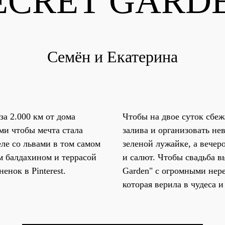
ECRET GARD
Семён и Екатерина
за 2.000 км от дома
Чтобы на двое суток сбежа
ми чтобы мечта стала
залива и организовать не
еле со львами в том самом
зеленой лужайке, а вечер
м балдахином и террасой
и салют. Чтобы свадьба в
енок в Pinterest.
Garden" с огромными нер
которая верила в чудеса и